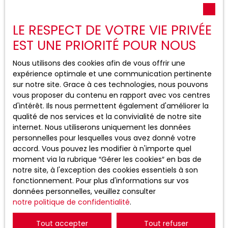
LE RESPECT DE VOTRE VIE PRIVÉE
EST UNE PRIORITÉ POUR NOUS
L’accompagnement de
1000habitats : révéler le potentiel
Nous utilisons des cookies afin de vous offrir une
de votre bien
expérience optimale et une communication pertinente
sur notre site. Grace à ces technologies, nous pouvons
vous proposer du contenu en rapport avec vos centres
d'intérêt. Ils nous permettent également d'améliorer la
Chez 1000habitats, nous croyons fermement que
qualité de nos services et la convivialité de notre site
chaque bien, quel que soit son style ou sa surface,
internet. Nous utiliserons uniquement les données
mérite une attention particulière pour briller sur le
personnelles pour lesquelles vous avez donné votre
marché. Nos experts en
home staging
interviennent
accord. Vous pouvez les modifier à n'importe quel
avec rigueur et sensibilité pour mettre en valeur les
moment via la rubrique ″Gérer les cookies″ en bas de
points forts de votre logement tout en corrigeant ses
notre site, à l'exception des cookies essentiels à son
petites faiblesses.
fonctionnement. Pour plus d'informations sur vos
données personnelles, veuillez consulter
Notre connaissance fine du marché immobilier à Hem
notre politique de confidentialité
.
et dans les environs nous permet d'adapter chaque
intervention au profil des acheteurs locaux. Nous
Tout accepter
Tout refuser
prenons le temps d'échanger avec vous, de