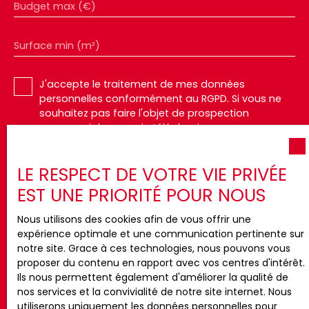
Budget max (€)
Surface min (m²)
J'accepte le traitement de mes données
personnelles conformément au RGPD. Si vous ne
souhaitez pas faire l'objet de prospection
commerciale par voie téléphonique, vous pouvez
vous inscrire gratuitement sur la liste d'opposition
au démarchage téléphonique, prévu par l'article
LE RESPECT DE VOTRE VIE PRIVÉE
L223-1 du code de la consommation, sur le site
Internet www.bloctel.gouv.fr ou par courrier
EST UNE PRIORITÉ POUR NOUS
adressé à :
Nous utilisons des cookies afin de vous offrir une
Société Worldline, Service Bloctel, CS 61311, 41013
expérience optimale et une communication pertinente sur
BLOIS CEDEX.
notre site. Grace à ces technologies, nous pouvons vous
proposer du contenu en rapport avec vos centres d'intérêt.
Pour en savoir plus sur le traitement de vos
Ils nous permettent également d'améliorer la qualité de
données personnelles, veuillez consulter notre
nos services et la convivialité de notre site internet. Nous
politique de confidentialité
.
utiliserons uniquement les données personnelles pour