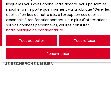
lesquelles vous avez donné votre accord. Vous pouvez les
modifier à n'importe quel moment via la rubrique ″Gérer les
cookies″ en bas de notre site, à l'exception des cookies
Recevoir des annonces
essentiels à son fonctionnement. Pour plus d'informations
sur vos données personnelles, veuillez consulter
notre politique de confidentialité
.
Tout accepter
Tout refuser
Personnaliser
JE RECHERCHE UN BIEN
Vente appartement Roubaix (59100)
Vente maison Hem (59510)
Location loft Roubaix (59100)
Location appartement Tourcoing (59200)
Vente appartement Hem (59510)