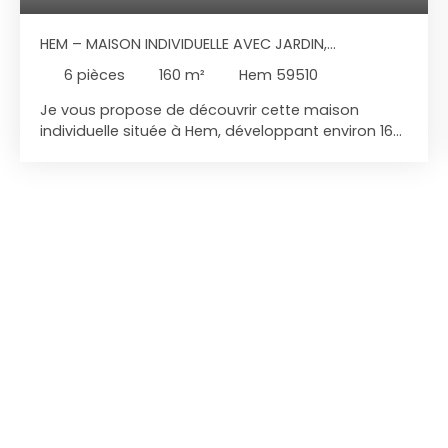
HEM – MAISON INDIVIDUELLE AVEC JARDIN,
DÉPENDANCES ET FORT POTENTIEL D'ÉVOLUTION
6
pièces
160
m²
Hem 59510
Je vous propose de découvrir cette maison
individuelle située à Hem, développant environ 160
m² habitables sur une parcelle de 826 m², dans un
environnement résidentiel à proximité des
commerces, des écoles et des principaux axes de
circulation. Dès l'entrée, je découvre un rez-de-
chaussée composé d'un séjour, d'un salon avec
accès direct au jardin, d'une cuisine indépendante
aménagée, d'une chambre, d'une salle de bains
et de sanitaires. À l'étage, l'espace nuit comprend
deux chambres supplémentaires, un dressing
ainsi qu'une seconde salle de bains. À l'extérieur, la
propriété dispose d'un jardin d'environ 580 m²,
d'une terrasse, d'un carport d'environ 65 m², d'une
dépendance, d'un chalet ainsi que d'une cave
voûtée. Ces espaces offrent de nombreuses
possibilités d'aménagement ou de stockage. Le