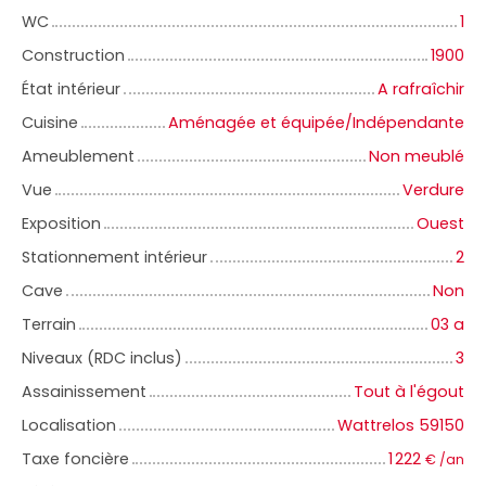
WC
1
Construction
1900
État intérieur
A rafraîchir
Cuisine
Aménagée et équipée/Indépendante
Ameublement
Non meublé
Vue
Verdure
Exposition
Ouest
Stationnement intérieur
2
Cave
Non
Terrain
03 a
Niveaux (RDC inclus)
3
Assainissement
Tout à l'égout
Localisation
Wattrelos 59150
Taxe foncière
1 222
€ /an