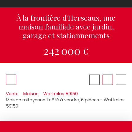
À la frontière d'Herseaux, une
maison familiale avec jardin,
garage et stationnements
242 000
€
Vente
Maison
Wattrelos 59150
Maison mitoyenne 1 côté à vendre, 6 pièces - Wattrelos
59150